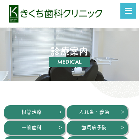
診療案内
MEDICAL
根管治療
入れ歯・義歯
一般歯科
歯周病予防